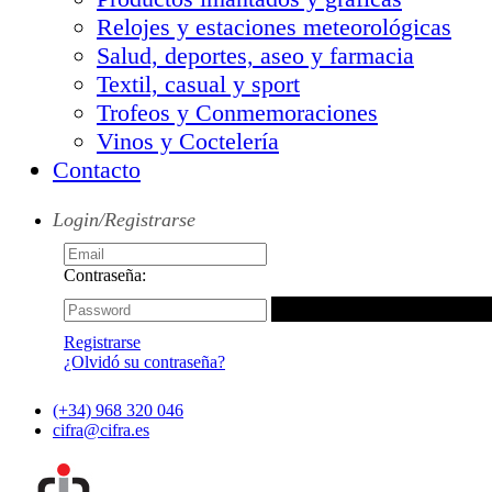
Relojes y estaciones meteorológicas
Salud, deportes, aseo y farmacia
Textil, casual y sport
Trofeos y Conmemoraciones
Vinos y Coctelería
Contacto
Login/Registrarse
Contraseña:
Registrarse
¿Olvidó su contraseña?
(+34) 968 320 046
cifra@cifra.es