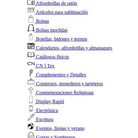
Alfombrillas de ratón
Artículos para sublimación
Bolsas
Bolsas mochilas
Botellas, bidones y termos
Calendarios, alfombrillas y almanaques
Catálogos físicos
CN❘Tex
Complementos y Detalles
Congresos, monederos y tarjeteros
Conmemoraciones Religiosas
Display Rapid
Electrónica
Escritura
Eventos, fiestas y verano
Gorras y Sombreros