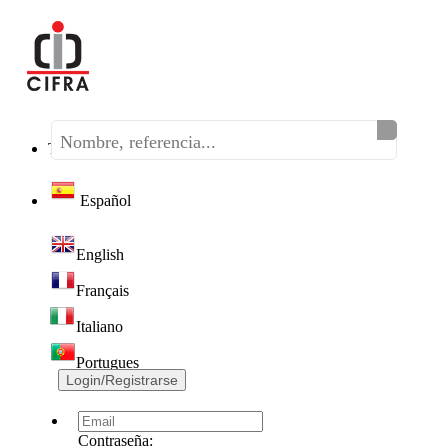
Teléfono:
(+34) 968 320 046
Español
English
Français
Italiano
Portugues
Login/Registrarse
Contraseña: