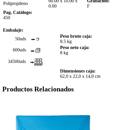
60.00 x 10.00 x
Grabación:
Polipropileno
0.00
F
Pag. Catálogo:
450
Embalaje:
Peso bruto caja:
50uds
8.5 kg
Peso neto caja:
600uds
8 kg
34500uds
Dimensiones caja:
62,0 x 22,0 x 14,0 cm
Productos Relacionados