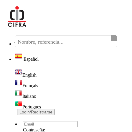
Teléfono:
(+34) 968 320 046
Español
English
Français
Italiano
Portugues
Login/Registrarse
Contraseña: