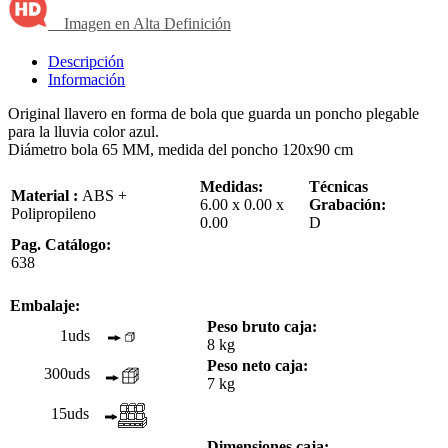
Imagen en Alta Definición
Descripción
Información
Original llavero en forma de bola que guarda un poncho plegable
para la lluvia color azul.
Diámetro bola 65 MM, medida del poncho 120x90 cm
Medidas:
Técnicas
Material :
ABS +
6.00 x 0.00 x
Grabación:
Polipropileno
0.00
D
Pag. Catálogo:
638
Embalaje:
Peso bruto caja:
1uds
8 kg
Peso neto caja:
300uds
7 kg
15uds
Dimensiones caja: