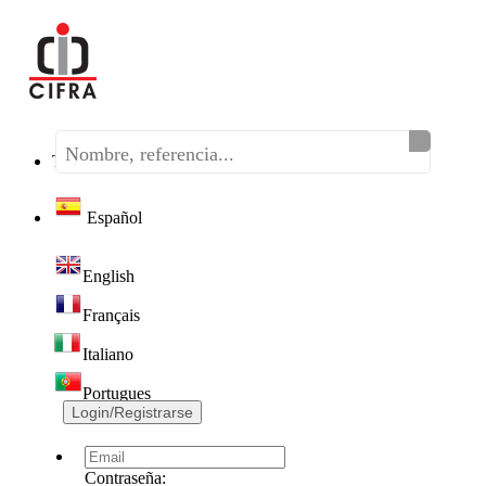
Teléfono:
(+34) 968 320 046
Español
English
Français
Italiano
Portugues
Login/Registrarse
Contraseña: