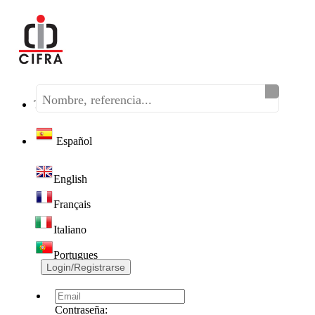
Teléfono:
(+34) 968 320 046
Español
English
Français
Italiano
Portugues
Login/Registrarse
Contraseña: