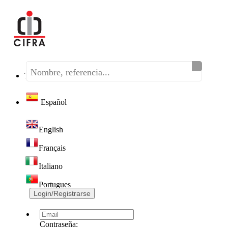
Teléfono:
(+34) 968 320 046
Español
English
Français
Italiano
Portugues
Login/Registrarse
Contraseña: