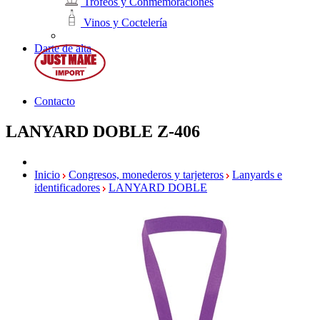
Trofeos y Conmemoraciones
Vinos y Coctelería
Darte de alta
Contacto
LANYARD DOBLE
Z-406
Inicio
Congresos, monederos y tarjeteros
Lanyards e
identificadores
LANYARD DOBLE