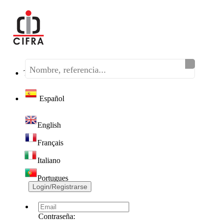
Teléfono:
(+34) 968 320 046
Español
English
Français
Italiano
Portugues
Login/Registrarse
Contraseña: