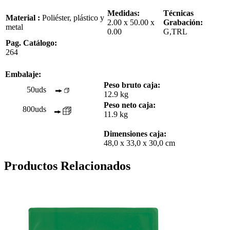
Medidas:
Técnicas
Material :
Poliéster, plástico y
2.00 x 50.00 x
Grabación:
metal
0.00
G,TRL
Pag. Catálogo:
264
Embalaje:
Peso bruto caja:
50uds
12.9 kg
Peso neto caja:
800uds
11.9 kg
Dimensiones caja:
48,0 x 33,0 x 30,0 cm
Productos Relacionados