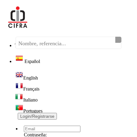
Teléfono:
(+34) 968 320 046
Español
English
Français
Italiano
Portugues
Login/Registrarse
Contraseña: