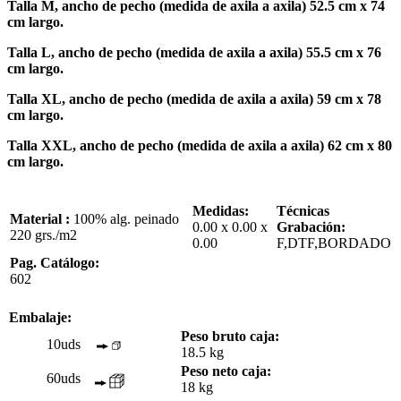
Talla M, ancho de pecho (medida de axila a axila) 52.5 cm x 74
cm largo.
Talla L, ancho de pecho (medida de axila a axila) 55.5 cm x 76
cm largo.
Talla XL, ancho de pecho (medida de axila a axila) 59 cm x 78
cm largo.
Talla XXL, ancho de pecho (medida de axila a axila) 62 cm x 80
cm largo.
Medidas:
Técnicas
Material :
100% alg. peinado
0.00 x 0.00 x
Grabación:
220 grs./m2
0.00
F,DTF,BORDADO
Pag. Catálogo:
602
Embalaje:
Peso bruto caja:
10uds
18.5 kg
Peso neto caja:
60uds
18 kg