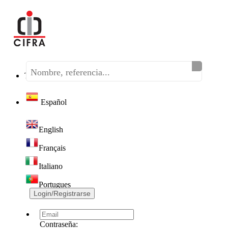
Teléfono:
(+34) 968 320 046
Español
English
Français
Italiano
Portugues
Login/Registrarse
Contraseña: