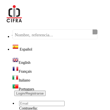
Teléfono:
(+34) 968 320 046
Español
English
Français
Italiano
Portugues
Login/Registrarse
Contraseña: