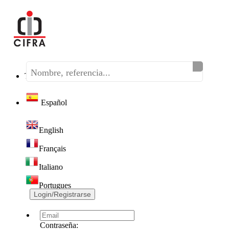
Teléfono:
(+34) 968 320 046
Español
English
Français
Italiano
Portugues
Login/Registrarse
Contraseña: