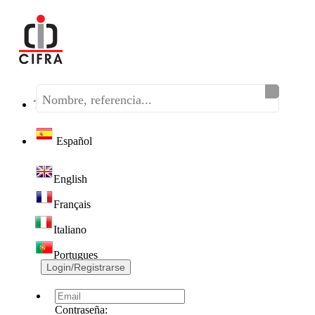
Teléfono:
(+34) 968 320 046
Español
English
Français
Italiano
Portugues
Login/Registrarse
Contraseña: