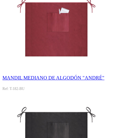
MANDIL MEDIANO DE ALGODÓN "ANDRÉ"
Ref: T-182-BU