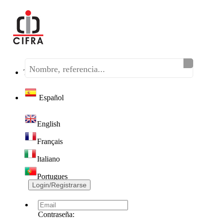
Teléfono:
(+34) 968 320 046
Español
English
Français
Italiano
Portugues
Login/Registrarse
Contraseña: