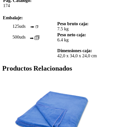
Pag. Catálogo:
174
Embalaje:
Peso bruto caja:
125uds
7.5 kg
Peso neto caja:
500uds
6.4 kg
Dimensiones caja:
42,0 x 34,0 x 24,0 cm
Productos Relacionados