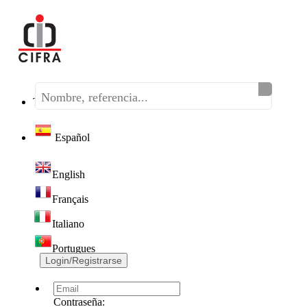
Teléfono:
(+34) 968 320 046
Español
English
Français
Italiano
Portugues
Login/Registrarse
Contraseña: