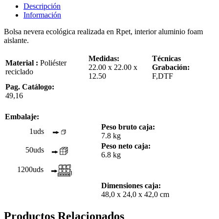
Descripción
Información
Bolsa nevera ecológica realizada en Rpet, interior aluminio foam
aislante.
Medidas:
Técnicas
Material :
Poliéster
22.00 x 22.00 x
Grabación:
reciclado
12.50
F,DTF
Pag. Catálogo:
49,16
Embalaje:
Peso bruto caja:
1uds
7.8 kg
Peso neto caja:
50uds
6.8 kg
1200uds
Dimensiones caja:
48,0 x 24,0 x 42,0 cm
Productos Relacionados