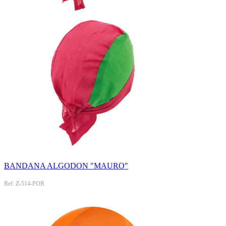
BANDANA ALGODON "MAURO"
Ref: Z-514-POR