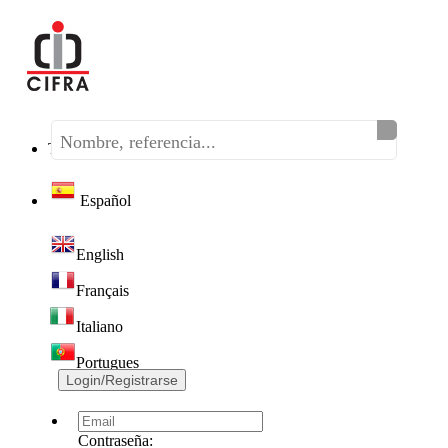
Teléfono:
(+34) 968 320 046
Español
English
Français
Italiano
Portugues
Login/Registrarse
Contraseña: