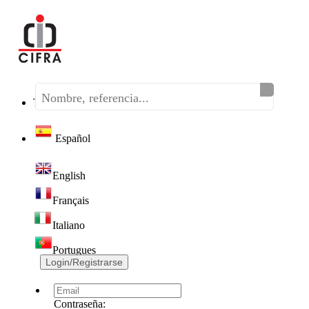
Teléfono:
(+34) 968 320 046
Español
English
Français
Italiano
Portugues
Login/Registrarse
Contraseña: