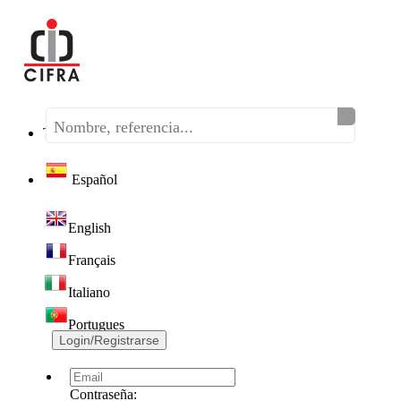
Teléfono:
(+34) 968 320 046
Español
English
Français
Italiano
Portugues
Login/Registrarse
Contraseña: