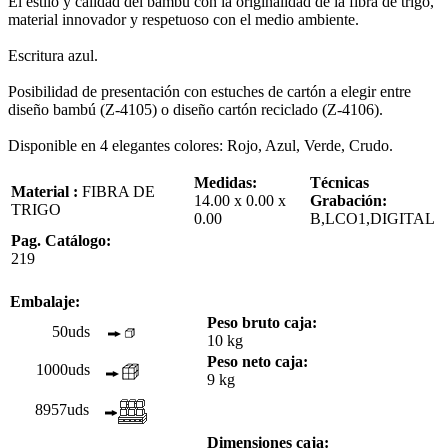
El estilo y calidad del bambú con la originalidad de la fibra de trigo,
material innovador y respetuoso con el medio ambiente.
Escritura azul.
Posibilidad de presentación con estuches de cartón a elegir entre
diseño bambú (Z-4105) o diseño cartón reciclado (Z-4106).
Disponible en 4 elegantes colores: Rojo, Azul, Verde, Crudo.
Medidas:
Técnicas
Material :
FIBRA DE
14.00 x 0.00 x
Grabación:
TRIGO
0.00
B,LCO1,DIGITAL
Pag. Catálogo:
219
Embalaje:
Peso bruto caja:
50uds
10 kg
Peso neto caja:
1000uds
9 kg
8957uds
Dimensiones caja: