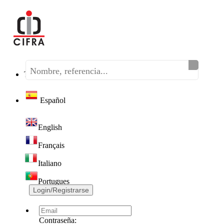
Teléfono:
(+34) 968 320 046
Español
English
Français
Italiano
Portugues
Login/Registrarse
Contraseña: