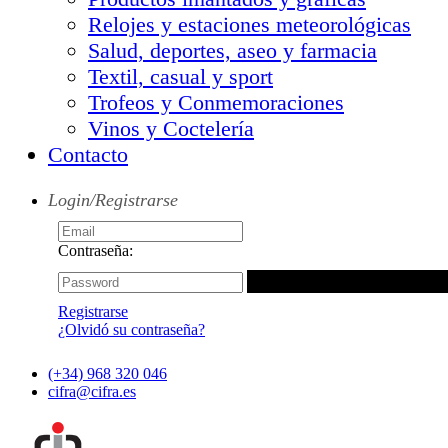
Relojes y estaciones meteorológicas
Salud, deportes, aseo y farmacia
Textil, casual y sport
Trofeos y Conmemoraciones
Vinos y Coctelería
Contacto
Login/Registrarse
Contraseña:
Registrarse
¿Olvidó su contraseña?
(+34) 968 320 046
cifra@cifra.es