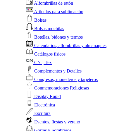
Alfombrillas de ratón
Artículos para sublimación
Bolsas
Bolsas mochilas
Botellas, bidones y termos
Calendarios, alfombrillas y almanaques
Catálogos físicos
CN❘Tex
Complementos y Detalles
Congresos, monederos y tarjeteros
Conmemoraciones Religiosas
Display Rapid
Electrónica
Escritura
Eventos, fiestas y verano
Gorras y Sombreros