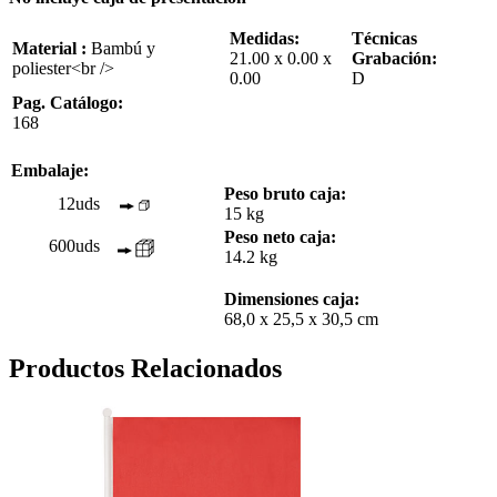
Medidas:
Técnicas
Material :
Bambú y
21.00 x 0.00 x
Grabación:
poliester<br />
0.00
D
Pag. Catálogo:
168
Embalaje:
Peso bruto caja:
12uds
15 kg
Peso neto caja:
600uds
14.2 kg
Dimensiones caja:
68,0 x 25,5 x 30,5 cm
Productos Relacionados