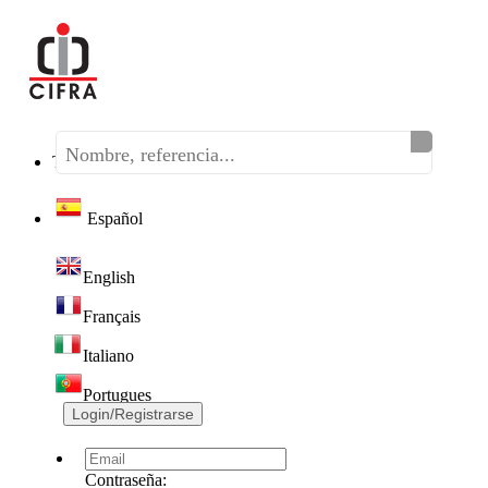
Teléfono:
(+34) 968 320 046
Español
English
Français
Italiano
Portugues
Login/Registrarse
Contraseña: