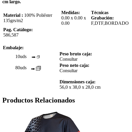
cm largo.
Medidas:
Técnicas
Material :
100% Poliéster
0.00 x 0.00 x
Grabación:
135grs/m2
0.00
F,DTF,BORDADO
Pag. Catálogo:
586,587
Embalaje:
Peso bruto caja:
10uds
Consultar
Peso neto caja:
80uds
Consultar
Dimensiones caja:
56,0 x 38,0 x 28,0 cm
Productos Relacionados