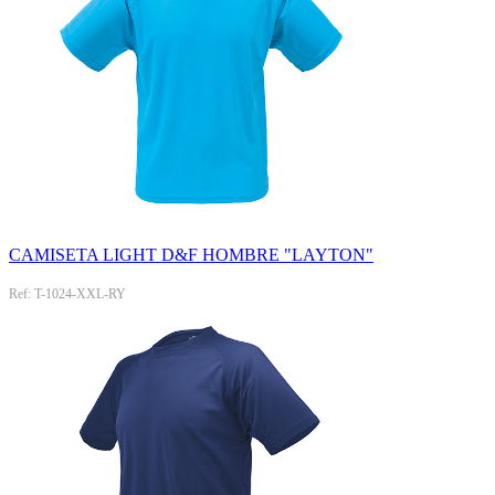
CAMISETA LIGHT D&F HOMBRE "LAYTON"
Ref: T-1024-XXL-RY