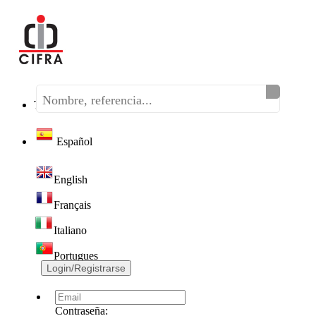
Teléfono:
(+34) 968 320 046
Español
English
Français
Italiano
Portugues
Login/Registrarse
Contraseña: