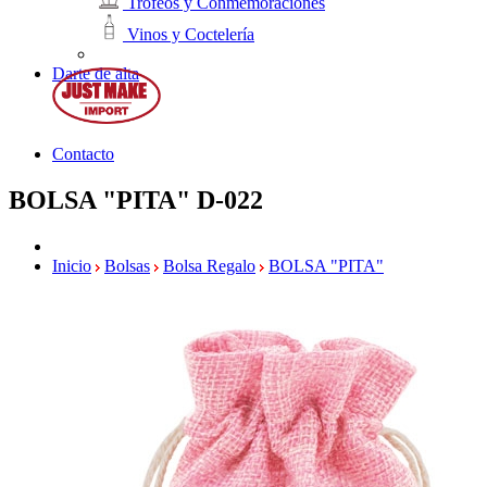
Trofeos y Conmemoraciones
Vinos y Coctelería
Darte de alta
Contacto
BOLSA "PITA"
D-022
Inicio
Bolsas
Bolsa Regalo
BOLSA "PITA"