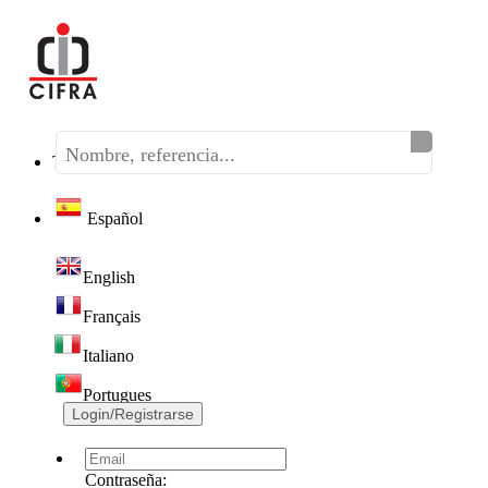
Teléfono:
(+34) 968 320 046
Español
English
Français
Italiano
Portugues
Login/Registrarse
Contraseña: