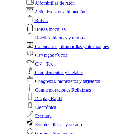
Alfombrillas de ratón
Artículos para sublimación
Bolsas
Bolsas mochilas
Botellas, bidones y termos
Calendarios, alfombrillas y almanaques
Catálogos físicos
CN❘Tex
Complementos y Detalles
Congresos, monederos y tarjeteros
Conmemoraciones Religiosas
Display Rapid
Electrónica
Escritura
Eventos, fiestas y verano
Gorras y Sombreros