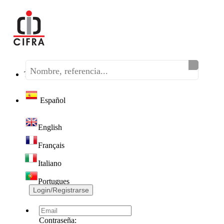
Teléfono:
(+34) 968 320 046
Español
English
Français
Italiano
Portugues
Login/Registrarse
Contraseña: