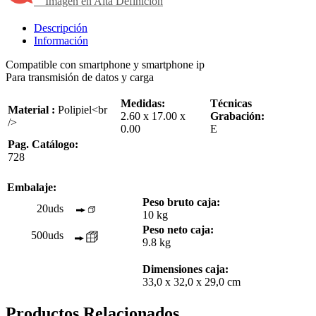
Imagen en Alta Definición
Descripción
Información
Compatible con smartphone y smartphone ip
Para transmisión de datos y carga
Medidas:
Técnicas
Material :
Polipiel<br
2.60 x 17.00 x
Grabación:
/>
0.00
E
Pag. Catálogo:
728
Embalaje:
Peso bruto caja:
20uds
10 kg
Peso neto caja:
500uds
9.8 kg
Dimensiones caja:
33,0 x 32,0 x 29,0 cm
Productos Relacionados