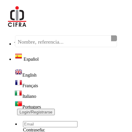
Teléfono:
(+34) 968 320 046
Español
English
Français
Italiano
Portugues
Login/Registrarse
Contraseña: