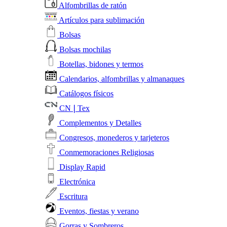
Alfombrillas de ratón
Artículos para sublimación
Bolsas
Bolsas mochilas
Botellas, bidones y termos
Calendarios, alfombrillas y almanaques
Catálogos físicos
CN❘Tex
Complementos y Detalles
Congresos, monederos y tarjeteros
Conmemoraciones Religiosas
Display Rapid
Electrónica
Escritura
Eventos, fiestas y verano
Gorras y Sombreros