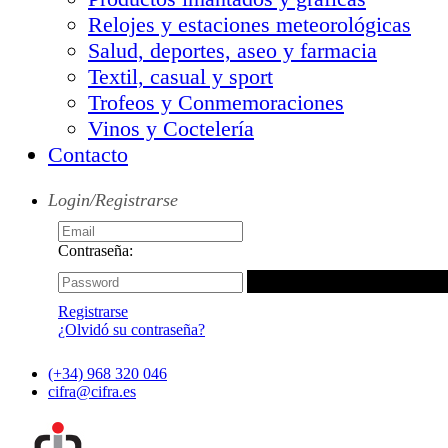
Relojes y estaciones meteorológicas
Salud, deportes, aseo y farmacia
Textil, casual y sport
Trofeos y Conmemoraciones
Vinos y Coctelería
Contacto
Login/Registrarse
Contraseña:
Registrarse
¿Olvidó su contraseña?
(+34) 968 320 046
cifra@cifra.es