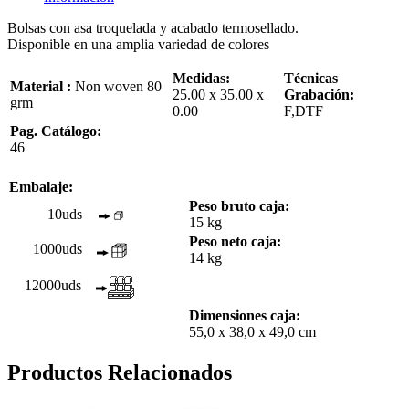
Bolsas con asa troquelada y acabado termosellado.
Disponible en una amplia variedad de colores
Medidas:
Técnicas
Material :
Non woven 80
25.00 x 35.00 x
Grabación:
grm
0.00
F,DTF
Pag. Catálogo:
46
Embalaje:
Peso bruto caja:
10uds
15 kg
Peso neto caja:
1000uds
14 kg
12000uds
Dimensiones caja:
55,0 x 38,0 x 49,0 cm
Productos Relacionados