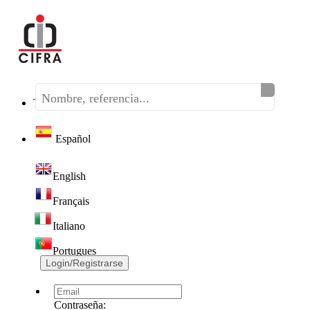
Teléfono:
(+34) 968 320 046
Español
English
Français
Italiano
Portugues
Login/Registrarse
Contraseña: