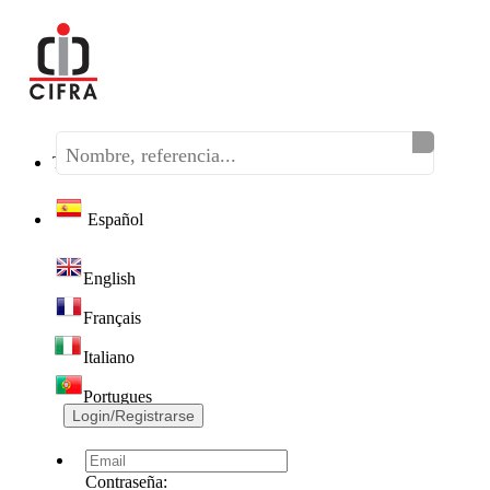
Teléfono:
(+34) 968 320 046
Español
English
Français
Italiano
Portugues
Login/Registrarse
Contraseña: