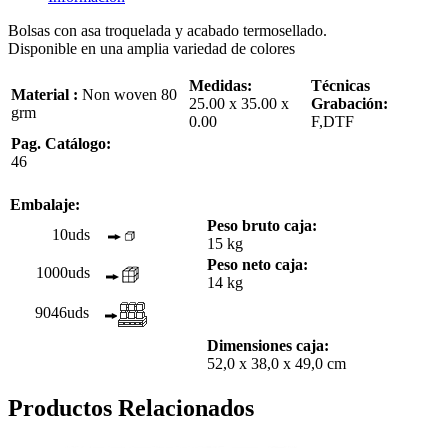
Bolsas con asa troquelada y acabado termosellado.
Disponible en una amplia variedad de colores
Medidas:
Técnicas
Material :
Non woven 80
25.00 x 35.00 x
Grabación:
grm
0.00
F,DTF
Pag. Catálogo:
46
Embalaje:
Peso bruto caja:
10uds
15 kg
Peso neto caja:
1000uds
14 kg
9046uds
Dimensiones caja:
52,0 x 38,0 x 49,0 cm
Productos Relacionados