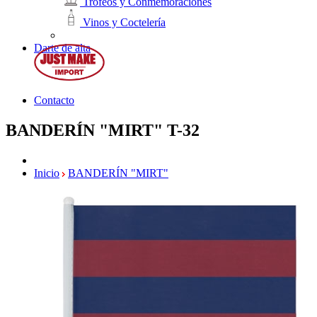
Trofeos y Conmemoraciones
Vinos y Coctelería
Darte de alta
Contacto
BANDERÍN "MIRT"
T-32
Inicio
BANDERÍN "MIRT"