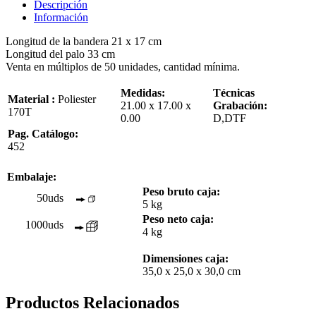
Descripción
Información
Longitud de la bandera 21 x 17 cm
Longitud del palo 33 cm
Venta en múltiplos de 50 unidades, cantidad mínima.
Medidas:
Técnicas
Material :
Poliester
21.00 x 17.00 x
Grabación:
170T
0.00
D,DTF
Pag. Catálogo:
452
Embalaje:
Peso bruto caja:
50uds
5 kg
Peso neto caja:
1000uds
4 kg
Dimensiones caja:
35,0 x 25,0 x 30,0 cm
Productos Relacionados