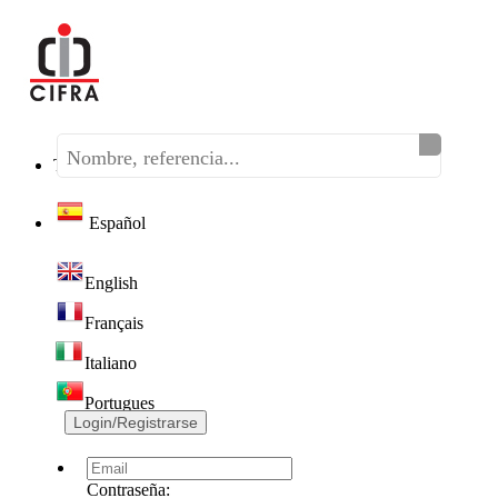
Teléfono:
(+34) 968 320 046
Español
English
Français
Italiano
Portugues
Login/Registrarse
Contraseña: