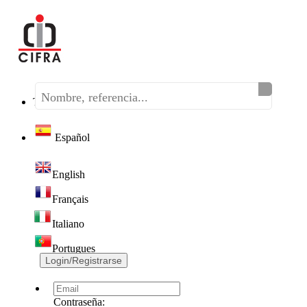
Teléfono:
(+34) 968 320 046
Español
English
Français
Italiano
Portugues
Login/Registrarse
Contraseña: