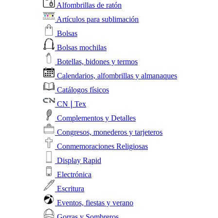
Alfombrillas de ratón
Artículos para sublimación
Bolsas
Bolsas mochilas
Botellas, bidones y termos
Calendarios, alfombrillas y almanaques
Catálogos físicos
CN❘Tex
Complementos y Detalles
Congresos, monederos y tarjeteros
Conmemoraciones Religiosas
Display Rapid
Electrónica
Escritura
Eventos, fiestas y verano
Gorras y Sombreros