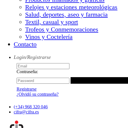
Relojes y estaciones meteorológicas
Salud, deportes, aseo y farmacia
Textil, casual y sport
Trofeos y Conmemoraciones
Vinos y Coctelería
Contacto
Login/Registrarse
Contraseña:
Registrarse
¿Olvidó su contraseña?
(+34) 968 320 046
cifra@cifra.es