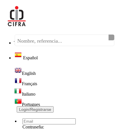
Teléfono:
(+34) 968 320 046
Español
English
Français
Italiano
Portugues
Login/Registrarse
Contraseña: