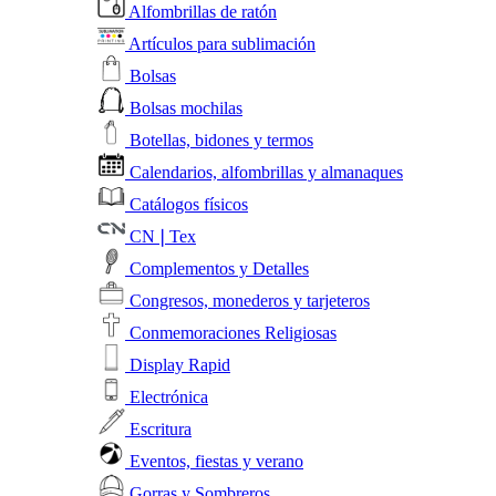
Alfombrillas de ratón
Artículos para sublimación
Bolsas
Bolsas mochilas
Botellas, bidones y termos
Calendarios, alfombrillas y almanaques
Catálogos físicos
CN❘Tex
Complementos y Detalles
Congresos, monederos y tarjeteros
Conmemoraciones Religiosas
Display Rapid
Electrónica
Escritura
Eventos, fiestas y verano
Gorras y Sombreros