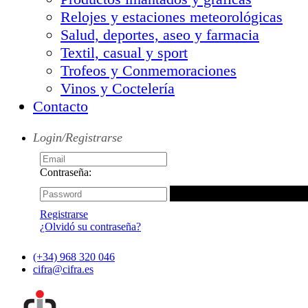
Relojes y estaciones meteorológicas
Salud, deportes, aseo y farmacia
Textil, casual y sport
Trofeos y Conmemoraciones
Vinos y Coctelería
Contacto
Login/Registrarse
Contraseña:
Registrarse
¿Olvidó su contraseña?
(+34) 968 320 046
cifra@cifra.es