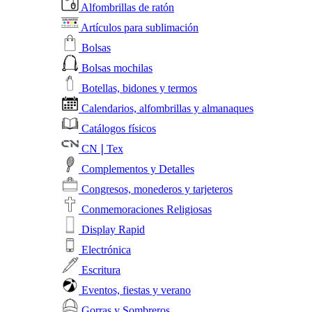
Alfombrillas de ratón
Artículos para sublimación
Bolsas
Bolsas mochilas
Botellas, bidones y termos
Calendarios, alfombrillas y almanaques
Catálogos físicos
CN❘Tex
Complementos y Detalles
Congresos, monederos y tarjeteros
Conmemoraciones Religiosas
Display Rapid
Electrónica
Escritura
Eventos, fiestas y verano
Gorras y Sombreros