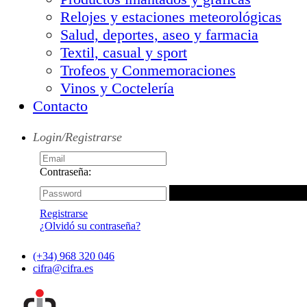
Relojes y estaciones meteorológicas
Salud, deportes, aseo y farmacia
Textil, casual y sport
Trofeos y Conmemoraciones
Vinos y Coctelería
Contacto
Login/Registrarse
Contraseña:
Registrarse
¿Olvidó su contraseña?
(+34) 968 320 046
cifra@cifra.es