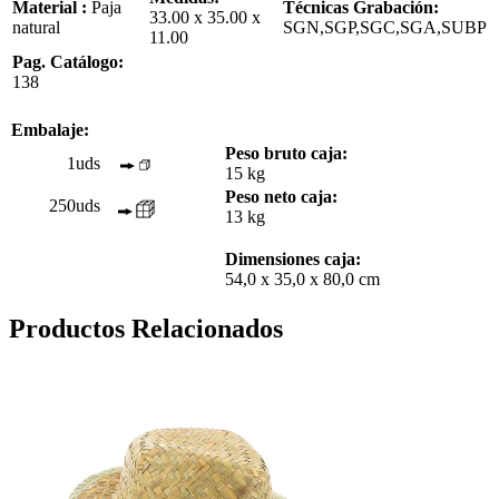
Material :
Paja
Técnicas Grabación:
33.00 x 35.00 x
natural
SGN,SGP,SGC,SGA,SUBP
11.00
Pag. Catálogo:
138
Embalaje:
Peso bruto caja:
1uds
15 kg
Peso neto caja:
250uds
13 kg
Dimensiones caja:
54,0 x 35,0 x 80,0 cm
Productos Relacionados