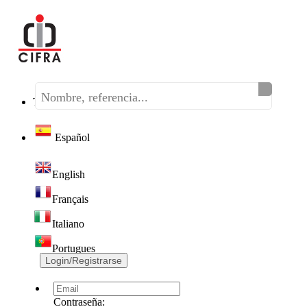
Teléfono:
(+34) 968 320 046
Español
English
Français
Italiano
Portugues
Login/Registrarse
Contraseña: