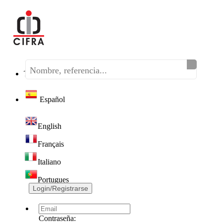
Teléfono:
(+34) 968 320 046
Español
English
Français
Italiano
Portugues
Login/Registrarse
Contraseña: