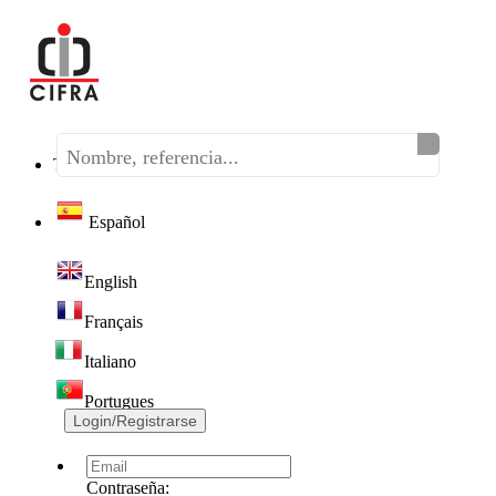
Teléfono:
(+34) 968 320 046
Español
English
Français
Italiano
Portugues
Login/Registrarse
Contraseña: