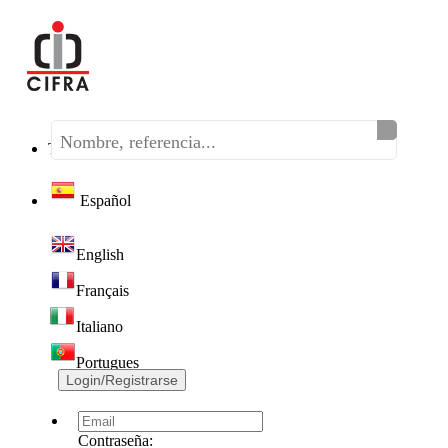
Teléfono:
(+34) 968 320 046
Español
English
Français
Italiano
Portugues
Login/Registrarse
Contraseña: