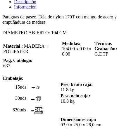
Descripción
Información
Paraguas de paseo, Tela de nylon 170T con mango de acero y
empuñadura de madera
DIÁMETRO ABIERTO: 104 CM
Medidas:
Técnicas
Material :
MADERA +
104.00 x 0.00 x
Grabación:
POLIESTER
0.00
G,DTF
Pag. Catálogo:
637
Embalaje:
Peso bruto caja:
15uds
11.8 kg
Peso neto caja:
30uds
10.8 kg
630uds
Dimensiones caja:
93,0 x 25,0 x 26,0 cm