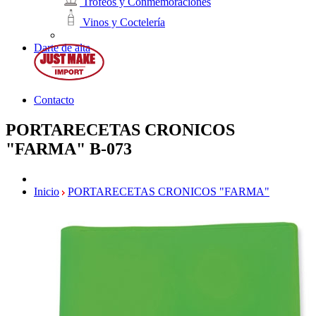
Trofeos y Conmemoraciones
Vinos y Coctelería
Darte de alta
Contacto
PORTARECETAS CRONICOS
"FARMA"
B-073
Inicio
PORTARECETAS CRONICOS "FARMA"