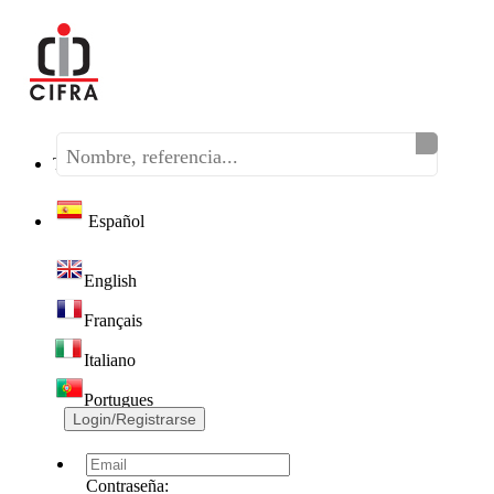
Teléfono:
(+34) 968 320 046
Español
English
Français
Italiano
Portugues
Login/Registrarse
Contraseña: