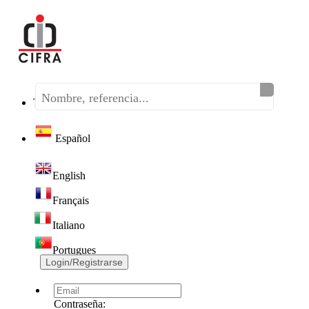
Teléfono:
(+34) 968 320 046
Español
English
Français
Italiano
Portugues
Login/Registrarse
Contraseña: