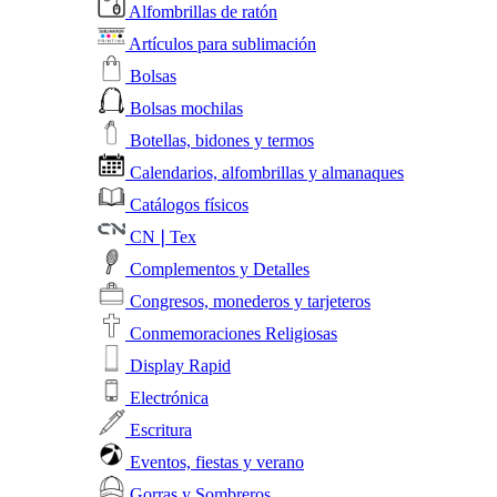
Alfombrillas de ratón
Artículos para sublimación
Bolsas
Bolsas mochilas
Botellas, bidones y termos
Calendarios, alfombrillas y almanaques
Catálogos físicos
CN❘Tex
Complementos y Detalles
Congresos, monederos y tarjeteros
Conmemoraciones Religiosas
Display Rapid
Electrónica
Escritura
Eventos, fiestas y verano
Gorras y Sombreros