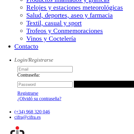
Relojes y estaciones meteorológicas
Salud, deportes, aseo y farmacia
Textil, casual y sport
Trofeos y Conmemoraciones
Vinos y Coctelería
Contacto
Login/Registrarse
Contraseña:
Registrarse
¿Olvidó su contraseña?
(+34) 968 320 046
cifra@cifra.es