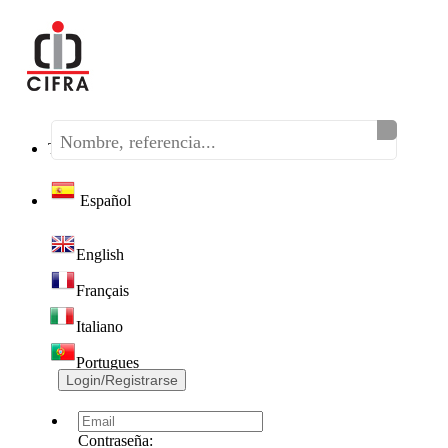
Teléfono:
(+34) 968 320 046
Español
English
Français
Italiano
Portugues
Login/Registrarse
Contraseña: