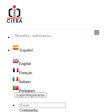
Teléfono:
(+34) 968 320 046
Español
English
Français
Italiano
Portugues
Login/Registrarse
Contraseña: