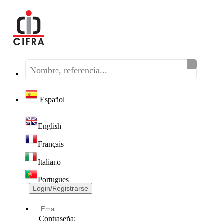
Teléfono:
(+34) 968 320 046
Español
English
Français
Italiano
Portugues
Login/Registrarse
Contraseña: