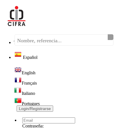
Teléfono:
(+34) 968 320 046
Español
English
Français
Italiano
Portugues
Login/Registrarse
Contraseña: