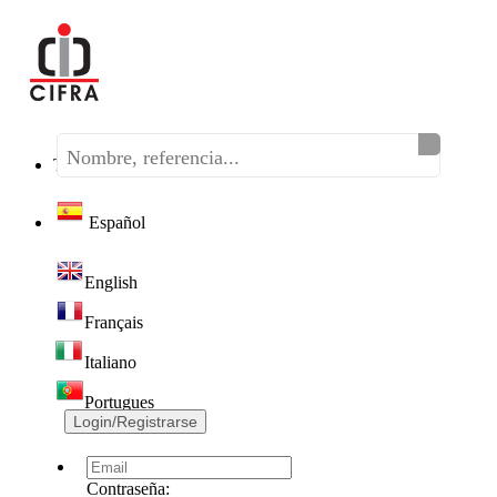
Teléfono:
(+34) 968 320 046
Español
English
Français
Italiano
Portugues
Login/Registrarse
Contraseña: