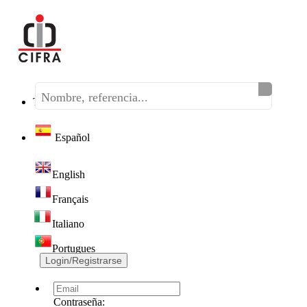
Teléfono:
(+34) 968 320 046
Español
English
Français
Italiano
Portugues
Login/Registrarse
Contraseña: