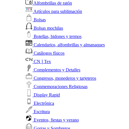
Alfombrillas de ratón
Artículos para sublimación
Bolsas
Bolsas mochilas
Botellas, bidones y termos
Calendarios, alfombrillas y almanaques
Catálogos físicos
CN❘Tex
Complementos y Detalles
Congresos, monederos y tarjeteros
Conmemoraciones Religiosas
Display Rapid
Electrónica
Escritura
Eventos, fiestas y verano
Gorras y Sombreros