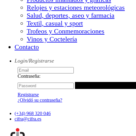
Relojes y estaciones meteorológicas
Salud, deportes, aseo y farmacia
Textil, casual y sport
Trofeos y Conmemoraciones
Vinos y Coctelería
Contacto
Login/Registrarse
Contraseña:
Registrarse
¿Olvidó su contraseña?
(+34) 968 320 046
cifra@cifra.es