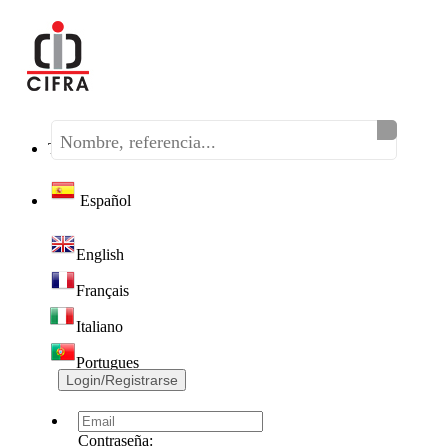
Teléfono:
(+34) 968 320 046
Español
English
Français
Italiano
Portugues
Login/Registrarse
Contraseña: