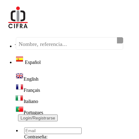
Teléfono:
(+34) 968 320 046
Español
English
Français
Italiano
Portugues
Login/Registrarse
Contraseña: